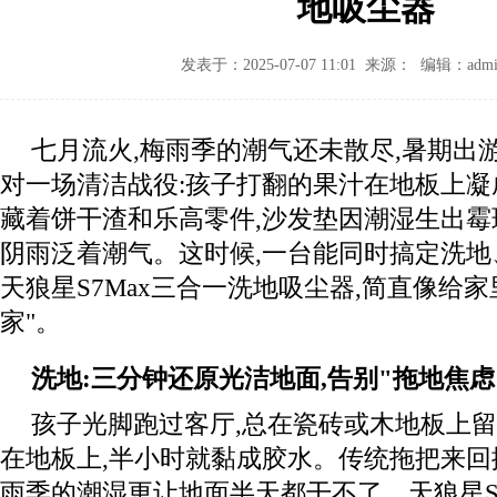
地吸尘器
发表于：2025-07-07 11:01 来源： 编辑：admi
七月流火,梅雨季的潮气还未散尽,暑期出
对一场清洁战役:孩子打翻的果汁在地板上凝
藏着饼干渣和乐高零件,沙发垫因潮湿生出霉
阴雨泛着潮气。这时候,一台能同时搞定洗
天狼星S7Max三合一洗地吸尘器,简直像给
家"。
洗地:三分钟还原光洁地面,告别
"
拖地焦虑
孩子光脚跑过客厅,总在瓷砖或木地板上留
在地板上,半小时就黏成胶水。传统拖把来回
雨季的潮湿更让地面半天都干不了。天狼星S