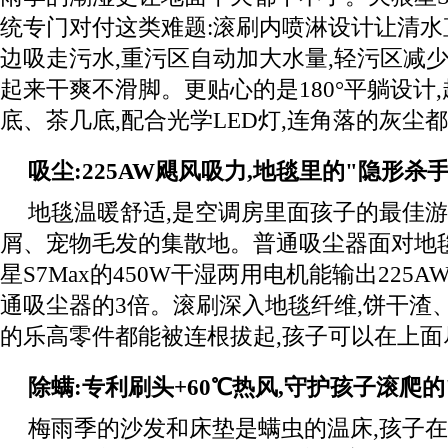
统专门对付这类难题:滚刷内喷淋设计让清水
边吸走污水,重污区自动加大水量,轻污区减少
起来干爽不滑脚。更贴心的是180°平躺设计
底、茶几底,配合光学LED灯,连角落的灰尘
吸尘:
225AW
飓风吸力,地毯里的
"
隐形杀
地毯温暖舒适,是空调房里面孩子的最佳游
屑、宠物毛发的集散地。普通吸尘器面对地毯
星S7Max的450W干湿两用电机能输出225
通吸尘器的3倍。滚刷深入地毯纤维,饼干渣
的乐高零件都能被连根拔起,孩子可以在上面
除螨:专利刷头
+60
℃
热风,守护孩子滚爬的
梅雨季的沙发和床垫是螨虫的温床,孩子