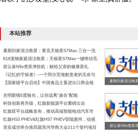
本站推荐
暑期归家清洁救星：莱克天狼星S7Max 三合一洗
618宠物家庭清洁救星：天狼星S7Max一键终结毛
碧云泉N9s煮茶净饮机：献给父亲的健康茶礼
《记忆的守候者》-一个阿尔茨海默患者的无奈与
暑期归家清洁救
【国家级平台启动】中国食品土畜进出口商会植
光明眼镜5度验光，让你远离“凑合”配镜
科技创新再升级，红旗新能源平台重磅出击
红旗双平台战略发布，推动高端智能电动汽车市
红旗HS3 PHEV&红旗HS7 PHEV登陆惠州，动感
碧云泉N9s煮茶
试驾
淮安成功举办第四届淮河华商大会211个签约项目