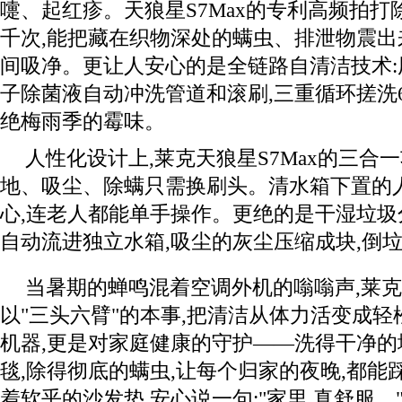
嚏、起红疹。天狼星S7Max的专利高频拍
千次,能把藏在织物深处的螨虫、排泄物震出
间吸净。更让人安心的是全链路自清洁技术:
子除菌液自动冲洗管道和滚刷,三重循环搓洗6
绝梅雨季的霉味。
人性化设计上,莱克天狼星S7Max的三合
地、吸尘、除螨只需换刷头。清水箱下置的
心,连老人都能单手操作。更绝的是干湿垃圾
自动流进独立水箱,吸尘的灰尘压缩成块,倒
当暑期的蝉鸣混着空调外机的嗡嗡声,莱克天
以"三头六臂"的本事,把清洁从体力活变成
机器,更是对家庭健康的守护——洗得干净的
毯,除得彻底的螨虫,让每个归家的夜晚,都能
着软乎的沙发垫,安心说一句:"家里,真舒服。